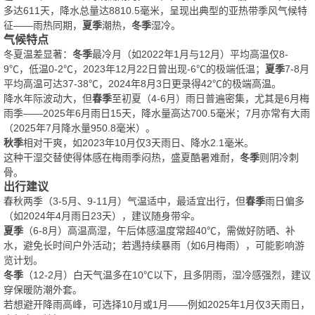
多达611天，降水总量达8810.5毫米，呈现出典型的亚热带季风气候特
征——雨热同期，
夏季
潮热，
冬季
湿冷。
气候特点
冬夏温差显著：
冬季
最冷月（如2022年1月与12月）平均高温仅8-
9℃，低温0-2℃，2023年12月22日曾出现-6℃的极端低温；
夏季
7-8月
平均高温可达37-38℃，2024年8月3日更录得42℃的极端高温。
降水年际波动大，但
春季
至初夏（4-6月）雨日普遍密集，尤其是6月梅
雨季——2025年6月雨日15天，降水量高达700.5毫米；7月亦常有大雨
（2025年7月降水量950.8毫米）。
秋季
相对干爽，如2023年10月仅3天雨日、降水2.1毫米。
这种干湿交替使得体感在梅雨季闷热，盛夏酷暑难耐，
冬季
则阴冷刺
骨。
出行建议
春秋两季（3-5月、9-11月）气温适中，最适宜出行，但
春季
雨日偏多
（如2024年4月雨日23天），建议随身带伞。
夏季
（6-8月）高温高湿，午后体感温度常超40℃，需做好防晒、补
水，避免长时间户外活动；若遇持续暴雨（如6月梅雨），可能影响游
览计划。
冬季
（12-2月）白天气温多在10℃以下，且多阴雨，湿冷感强烈，建议
穿保暖防潮外套。
若想避开降雨高峰，可选择10月或1月——例如2025年1月仅3天雨日，