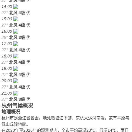
27°
北风
4级
优
14:00
27°
北风
4级
优
15:00
27°
北风
4级
优
16:00
28°
北风
3级
优
17:00
27°
北风
4级
优
18:00
27°
北风
4级
优
19:00
27°
北风
4级
优
20:00
27°
北风
4级
优
21:00
27°
北风
3级
优
杭州气候概况
地理概况
杭州市是浙江省省会，地处钱塘江下游、京杭大运河南端，兼有平原与
低山丘陵地貌。
在2020年至2026年的观测期内，全市平均高温23℃、低温14℃，雨日