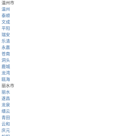
温州市
温州
泰顺
文成
平阳
瑞安
乐清
永嘉
苍南
洞头
鹿城
龙湾
瓯海
丽水市
丽水
遂昌
龙泉
缙云
青田
云和
庆元