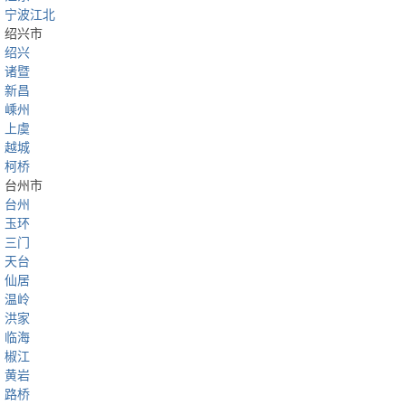
宁波江北
绍兴市
绍兴
诸暨
新昌
嵊州
上虞
越城
柯桥
台州市
台州
玉环
三门
天台
仙居
温岭
洪家
临海
椒江
黄岩
路桥