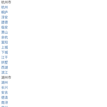
杭州市
杭州
桐庐
淳安
建德
临安
萧山
余杭
富阳
上城
下城
江干
拱墅
西湖
滨江
湖州市
湖州
长兴
安吉
德清
南浔