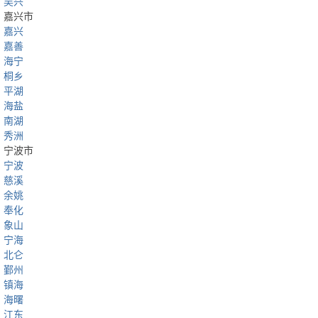
吴兴
嘉兴市
嘉兴
嘉善
海宁
桐乡
平湖
海盐
南湖
秀洲
宁波市
宁波
慈溪
余姚
奉化
象山
宁海
北仑
鄞州
镇海
海曙
江东