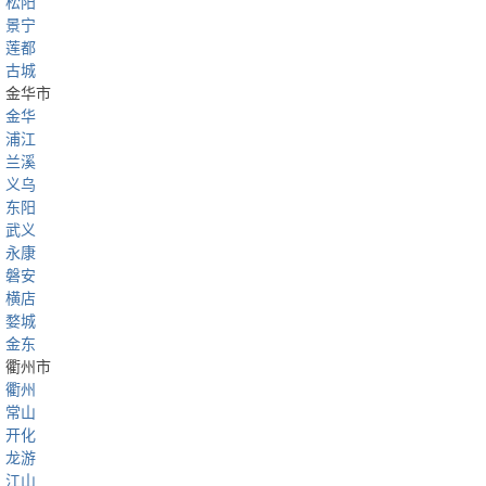
松阳
景宁
莲都
古城
金华市
金华
浦江
兰溪
义乌
东阳
武义
永康
磐安
横店
婺城
金东
衢州市
衢州
常山
开化
龙游
江山