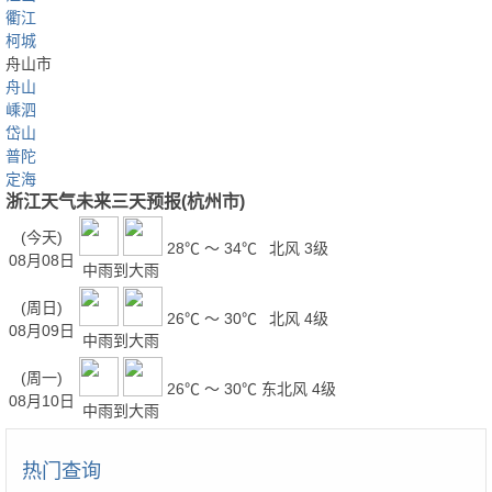
衢江
柯城
舟山市
舟山
嵊泗
岱山
普陀
定海
浙江天气未来三天预报(杭州市)
(今天)
28℃ ～ 34℃
北风 3级
08月08日
中雨到大雨
(周日)
26℃ ～ 30℃
北风 4级
08月09日
中雨到大雨
(周一)
26℃ ～ 30℃
东北风 4级
08月10日
中雨到大雨
热门查询