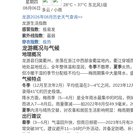
星期四
28°C ~ 37°C
东北风1级
08月06日
多云 / 小雨
龙游2026年08月历史天气查询>>
龙游生活指数
感冒指数
：极易发
紫外线指数
：最弱
穿衣指数
：极热
龙游概况与气候
地理概况
龙游县归属衢州，坐落在浙江中西部金衢盆地内，衢江穿城
地处盆地低丘，全年整体温和湿润，
冬季
不酷寒，
夏季
炎热
但冷暖干湿的季节分配极不均匀——梅雨期集中大量降水，
气候特点
冬季
（12月至次年2月）平均低温在2—4℃之间，2023年1
录得41℃的历史极值。
降水方面，梅雨季（5—6月）是全年雨水最集中的时段，例如202
而进入7—8月后，雨量骤减——如2022年8月仅49.9毫米，2
夏季
内涝与晴热交替，对农事和居民生活影响明显：梅雨期
出行建议
春季
（3—5月）气温回升快，但雨日频密——2023年5月有
常突破38℃，建议避开11—16时户外活动，并备足防晒、