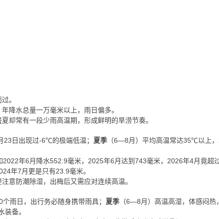
而过。
，年降水总量一万毫米以上，雨日偏多。
盛夏却常有一段少雨高温期，形成鲜明的旱涝节奏。
2月23日出现过-6℃的极端低温；
夏季
（6—8月）平均高温常达35℃以上，2
2年6月降水552.9毫米，2025年6月达到743毫米，2026年4月竟超过
024年7月更是只有23.9毫米。
要注意防潮除湿，出梅后又需应对连续高温。
20个雨日，出行务必随身携带雨具；
夏季
（6—8月）高温高湿，体感闷热
补水装备。