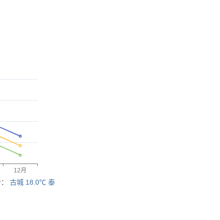
冷：
古城 18.0℃
泰