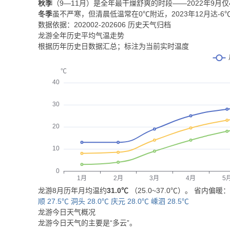
秋季
（9—11月）是全年最干燥舒爽的时段——2022年9月仅
冬季
虽不严寒，但清晨低温常在0℃附近，2023年12月达-
数据依据：202002-202606 历史天气归档
龙游全年历史平均气温走势
根据历年历史日数据汇总；标注为当前实时温度
龙游8月历年月均温约
31.0℃
（25.0~37.0℃）。 省内偏暖
顺 27.5℃
洞头 28.0℃
庆元 28.0℃
嵊泗 28.5℃
龙游今日天气概况
龙游今日天气的主要是“
多云
”。