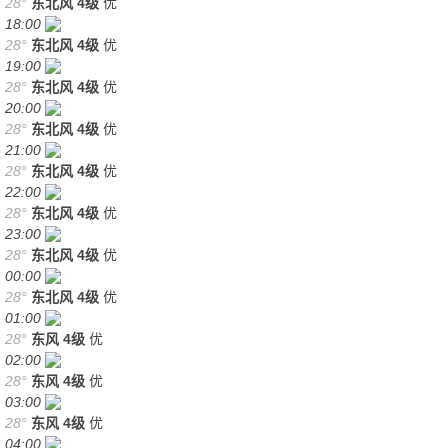
28°
东北风
4级
优
18:00
28°
东北风
4级
优
19:00
28°
东北风
4级
优
20:00
28°
东北风
4级
优
21:00
28°
东北风
4级
优
22:00
28°
东北风
4级
优
23:00
28°
东北风
4级
优
00:00
28°
东北风
4级
优
01:00
28°
东风
4级
优
02:00
28°
东风
4级
优
03:00
28°
东风
4级
优
04:00