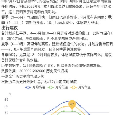
2年7月12日曾录得39℃的极端高温；同时6月和7月往往是全年雨量最
多的时段，例如2025年6月单月降水量达到896毫米，远超全年平均水
平，这主要归因于梅雨和台风影响。
春季
（3—5月）气温回升快，但雨日也逐步增多，4月常有连阴雨；
秋
季
（9—11月）前期仍多雨，10月后雨水减少，体感较为舒适。
出行建议
若计划前往平湖，4—5月和10—11月是相对舒适的窗口：此时气温在1
5—25℃之间，虽偶有降雨，但不易受酷暑或严寒困扰。
夏季
（6—9月）高温伴随高湿，建议轻便透气的衣物，并随身携带雨具
——7、8月午后雷阵雨频发，且台风季需关注预警。
冬季
湿冷，尤其是12—2月阴雨较多，体感温度常低于实际气温，建议
备好保暖外套和防水鞋。
历史数据中，1月最低曾降至-8℃，所以冬游务必做好防寒准备。
数据依据：202002-202606 历史天气归档
平湖全年历史平均气温走势
根据历年历史日数据汇总；标注为当前实时温度