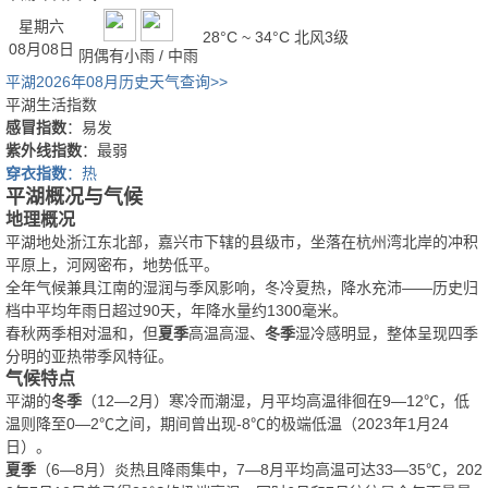
星期六
28°C ~ 34°C
北风3级
08月08日
阴偶有小雨 / 中雨
平湖2026年08月历史天气查询>>
平湖生活指数
感冒指数
：易发
紫外线指数
：最弱
穿衣指数
：热
平湖概况与气候
地理概况
平湖地处浙江东北部，嘉兴市下辖的县级市，坐落在杭州湾北岸的冲积
平原上，河网密布，地势低平。
全年气候兼具江南的湿润与季风影响，冬冷夏热，降水充沛——历史归
档中平均年雨日超过90天，年降水量约1300毫米。
春秋两季相对温和，但
夏季
高温高湿、
冬季
湿冷感明显，整体呈现四季
分明的亚热带季风特征。
气候特点
平湖的
冬季
（12—2月）寒冷而潮湿，月平均高温徘徊在9—12℃，低
温则降至0—2℃之间，期间曾出现-8℃的极端低温（2023年1月24
日）。
夏季
（6—8月）炎热且降雨集中，7—8月平均高温可达33—35℃，202