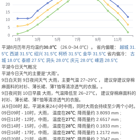
平湖8月历年月均温约
30.0℃
（26.0~34.0℃）。 省内偏暖：
越城 31.
5℃
西湖 31.5℃
绍兴 31.5℃
柯桥 31.5℃
金华 31.5℃
省内偏冷：
古
城 18.0℃
泰顺 27.5℃
洞头 28.0℃
庆元 28.0℃
嵊泗 28.5℃
平湖今日天气概况
平湖今日天气的主要是“
大雨
”。
9日白天
到
9日夜间
天气
大雨
，主要气温
27
~
29
℃
， 建议穿
建议穿棉
麻面料的衬衫、薄长裙、薄T恤等清凉透气的衣服。
。
9日夜间
到
10日早晨
大雨
，气温降低至
26~27℃
，
建议穿棉麻面料的
衬衫、薄长裙、薄T恤等清凉透气的衣服。
从
9日08时
起，平湖未来24小时中雨，同时大雨会持续至少两个小时。
09日09时 - 10时，大雨， 温度在
26℃
; 降雨量约
3.8093
mm
;
09日11时 - 12时，中雨， 温度在
27℃
; 降雨量约
2.6517
mm
;
09日14时 - 15时，小雨， 温度在
28℃
; 降雨量约
0.1833
mm
;
09日16时 - 17时，中雨， 温度在
28℃
; 降雨量约
1.2172
mm
;
09日20时 - 21时，中雨， 温度在
28℃
; 降雨量约
2.7047
mm
;