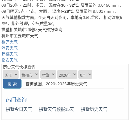
08日20时 - 22时，多云， 温度在
30 - 32℃
; 降雨量约
0.0456
mm
;
09日明天3点 - 4点，大雨， 温度在
28℃
; 降雨量约
9.8017
mm
;
天气其他指数方面，今天白天到夜间，本地有
3级 北风
， 相对湿度
6
6%
，紫外线
弱
，空气质量
38
。
拱墅相关城市和地区天气预报查询
杭州市主要城市天气
桐庐天气
淳安天气
建德天气
临安天气
历史天气快捷查询
查询范围：2020~2026年历史天气
热门查询
拱墅今日天气
拱墅天气预报15天
拱墅历史天气