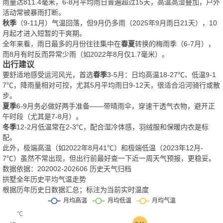
雨量达811.4毫米，6-8月平均雨日普遍超过15天，高温高湿叠加，户外
活动常被暴雨打断。
秋季
（9-11月）气温回落，但9月仍多雨（2025年9月雨日21天），10
月起才进入短暂的干爽期。
全年来看，雨日最多的月份往往集中在
春夏
转换的梅雨季（6-7月），
而8月有时反而异常少雨（如2022年8月仅1.7毫米）。
出行建议
要舒适地感受运河风光，首选
春季
3-5月：日均高温18-27℃、低温9-1
7℃，降雨量相对可控，尤其5月平均雨日9-12天，很适合沿河骑行或散
步。
夏季
6-9月务必做好两手准备——带晴雨伞，穿速干透气衣物，避开正
午时段（尤其是7-8月）。
冬季
12-2月低温常在2-3℃，配合湿冷体感，羽绒服和保暖内衣是标
配。
此外，极端高温（如2022年8月41℃）和极端低温（2023年12月-
7℃）虽然不常出现，但出行前最好查一下近一周天气预报，更稳妥。
数据依据：202002-202606 历史天气归档
拱墅全年历史平均气温走势
根据历年历史日数据汇总；标注为当前实时温度