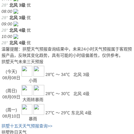
28°
北风
3级
优
08:00
28°
北风
3级
优
09:00
28°
北风
4级
优
10:00
28°
北风
4级
优
温馨提醒：拱墅天气预报查询结果中，未来24小时天气预报属于客观预
报产品，反映其变化趋势，具有可能的小时级偏差性，仅供参考。
拱墅天气未来三天预报
(今天)
28℃ ～ 34℃
北风 3级
08月08日
小雨
(周日)
28℃ ～ 30℃
北风 4级
08月09日
大雨转暴雨
(周一)
27℃ ～ 29℃
东北风 4级
08月10日
暴雨
拱墅十五天天气预报查询>>
拱墅昨日天气