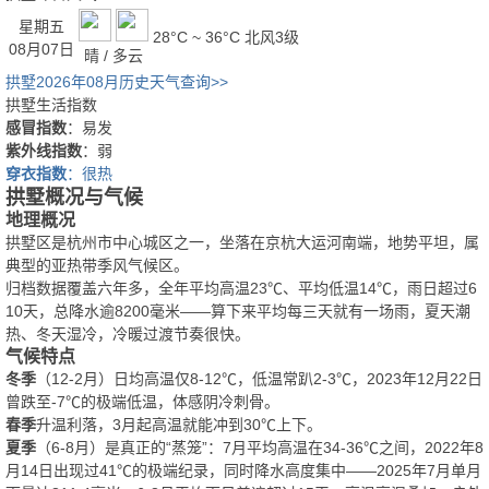
星期五
28°C ~ 36°C
北风3级
08月07日
晴 / 多云
拱墅2026年08月历史天气查询>>
拱墅生活指数
感冒指数
：易发
紫外线指数
：弱
穿衣指数
：很热
拱墅概况与气候
地理概况
拱墅区是杭州市中心城区之一，坐落在京杭大运河南端，地势平坦，属
典型的亚热带季风气候区。
归档数据覆盖六年多，全年平均高温23℃、平均低温14℃，雨日超过6
10天，总降水逾8200毫米——算下来平均每三天就有一场雨，夏天潮
热、冬天湿冷，冷暖过渡节奏很快。
气候特点
冬季
（12-2月）日均高温仅8-12℃，低温常趴2-3℃，2023年12月22日
曾跌至-7℃的极端低温，体感阴冷刺骨。
春季
升温利落，3月起高温就能冲到30℃上下。
夏季
（6-8月）是真正的“蒸笼”：7月平均高温在34-36℃之间，2022年8
月14日出现过41℃的极端纪录，同时降水高度集中——2025年7月单月