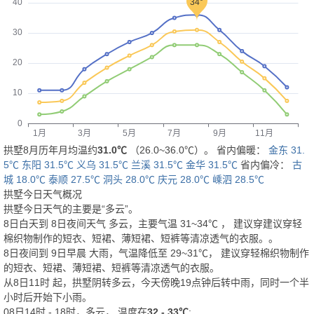
拱墅8月历年月均温约
31.0℃
（26.0~36.0℃）。 省内偏暖：
金东 31.
5℃
东阳 31.5℃
义乌 31.5℃
兰溪 31.5℃
金华 31.5℃
省内偏冷：
古
城 18.0℃
泰顺 27.5℃
洞头 28.0℃
庆元 28.0℃
嵊泗 28.5℃
拱墅今日天气概况
拱墅今日天气的主要是“
多云
”。
8日白天
到
8日夜间
天气
多云
，主要气温
31
~
34
℃
， 建议穿
建议穿轻
棉织物制作的短衣、短裙、薄短裙、短裤等清凉透气的衣服。
。
8日夜间
到
9日早晨
大雨
，气温降低至
29~31℃
，
建议穿轻棉织物制作
的短衣、短裙、薄短裙、短裤等清凉透气的衣服。
从
8日11时
起，拱墅阴转多云，今天傍晚19点钟后转中雨，同时一个半
小时后开始下小雨。
08日14时 - 18时，多云， 温度在
32 - 33℃
;