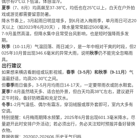
偶尔有0℃以下低温，体感湿冷。
夏季
（7、8月）均高飙至37-38℃，均低也在25℃以上，白天在户外拍
戏或游览都需要留意防暑。
降水节奏上，3月起雨日明显增多，到6月进入梅雨季，单月雨日可达20
天以上（如2023年6月20天），降水量常常超过500毫米。
7-9月虽然高温，但降水集中且常受台风影响，也是短时强降雨多发
期。
秋季
（10-11月）气温回落、雨日减少，是一年中相对干爽的时段，但2
025年10月曾出现346.6毫米的异常大雨，说明
秋季
仍不能完全忽略雨
具。
出行建议
如果想来横店看剧组或玩影视城，
春季
（3-5月）和
秋季
（9-11月）
气
温最舒适，均高20-30℃之间。
但
春季
雨日偏多，3-5月月均雨日14-17天，一定要带雨衣或防水鞋套。
夏季
7-8月虽然晴天多、适合拍外景，但白天均高38℃左右，建议避开
正午时段，备好防晒霜和充足饮水。
冬季
1-2月气温低、偶尔有霜冻，穿羽绒服或厚外套即可，室内大多有
空调。
特别提醒：6月梅雨期降水频繁，2025年6月曾出现601.3毫米降水，尽
量避开此时安排户外活动；若必须出行，务必关注短时预报并备好替换
衣物。
数据依据：202002-202606 历史天气归档