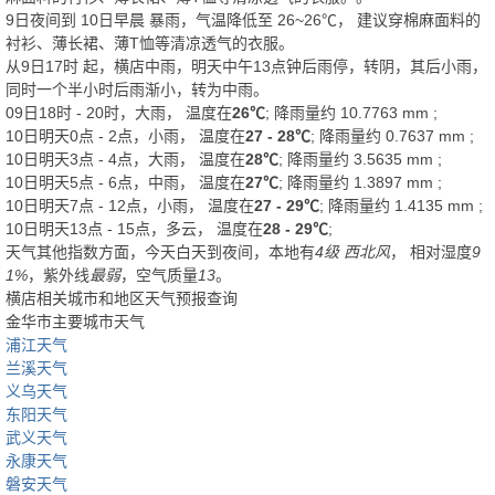
9日夜间
到
10日早晨
暴雨
，气温降低至
26~26℃
，
建议穿棉麻面料的
衬衫、薄长裙、薄T恤等清凉透气的衣服。
从
9日17时
起，横店中雨，明天中午13点钟后雨停，转阴，其后小雨，
同时一个半小时后雨渐小，转为中雨。
09日18时 - 20时，大雨， 温度在
26℃
; 降雨量约
10.7763
mm
;
10日明天0点 - 2点，小雨， 温度在
27 - 28℃
; 降雨量约
0.7637
mm
;
10日明天3点 - 4点，大雨， 温度在
28℃
; 降雨量约
3.5635
mm
;
10日明天5点 - 6点，中雨， 温度在
27℃
; 降雨量约
1.3897
mm
;
10日明天7点 - 12点，小雨， 温度在
27 - 29℃
; 降雨量约
1.4135
mm
;
10日明天13点 - 15点，多云， 温度在
28 - 29℃
;
天气其他指数方面，今天白天到夜间，本地有
4级 西北风
， 相对湿度
9
1%
，紫外线
最弱
，空气质量
13
。
横店相关城市和地区天气预报查询
金华市主要城市天气
浦江天气
兰溪天气
义乌天气
东阳天气
武义天气
永康天气
磐安天气