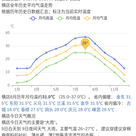
横店全年历史平均气温走势
根据历年历史日数据汇总；标注为当前实时温度
横店8月历年月均温约
31.0℃
（25.0~37.0℃）。 省内偏暖：
金东 31.
5℃
东阳 31.5℃
义乌 31.5℃
兰溪 31.5℃
金华 31.5℃
省内偏冷：
古
城 18.0℃
泰顺 27.5℃
洞头 28.0℃
庆元 28.0℃
嵊泗 28.5℃
横店今日天气概况
横店今日天气的主要是“
大雨
”。
9日白天
到
9日夜间
天气
大雨
，主要气温
26
~
27
℃
， 建议穿
建议穿棉
麻面料的衬衫、薄长裙、薄T恤等清凉透气的衣服。
。