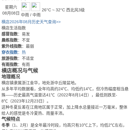
星期六
26°C ~ 32°C
西北风3级
08月08日
中雨 / 中雨
横店2026年08月历史天气查询>>
横店生活指数
感冒指数
：易发
晨练指数
：不宜
紫外线指数
：最弱
穿衣指数
：热
旅游指数
：不适宜
有雨指数
：有雨
横店概况与气候
地理概况
横店镇隶属浙江金华，地处浙中丘陵盆地。
从多年平均数据看，全年均高约24℃、均低约14℃，但冷热幅度相当悬
殊——历史最高气温曾达41℃（2022年8月14日），最低则跌至-
8℃（2023年12月23日）。
这种冬夏反差在江南地区属于正常，加上降水总量接近一万毫米，整体
给人的感觉是冬冷夏热、雨量丰沛。
气候特点
冬季
（1、2月）是全年最冷时段，均高只有10℃上下，均低2℃左右，