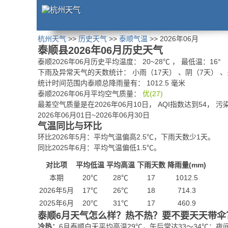
杭州天气
>>
历史天气
>>
泰顺气温
>> 2026年06月
泰顺县2026年06月历史天气
泰顺2026年06月历史平均温度：
20
~
28
℃
， 最低温：
16°
下雨及异常天气的天数统计：
小雨（17天） 、阴（7天） 
统计时间范围内泰顺总降雨量有：
1012.5
毫米
泰顺2026年06月平均空气质量：
优(27)
最差空气质量是在2026年06月10日， AQI指数达到54， 
2026年06月01日~2026年06月30日
气温同比与环比
环比2026年5月：平均气温偏高2.5℃，下雨天数少1天。
同比2025年6月：平均气温偏低1.5℃。
对比项
平均低温
平均高温
下雨天数
降雨量(mm)
本期
20℃
28℃
17
1012.5
2026年5月
17℃
26℃
18
714.3
2025年6月
20℃
31℃
17
460.9
泰顺6月天气怎么样？热不热？要不要天天带伞
冷热：
6月泰顺白天平均高温29℃，午后常达33～34℃；