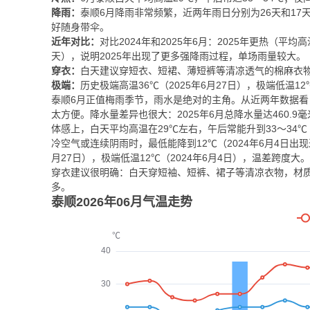
降雨：
泰顺6月降雨非常频繁，近两年雨日分别为26天和17
好随身带伞。
近年对比：
对比2024年和2025年6月：2025年更热（平均高温3
天），说明2025年出现了更多强降雨过程，单场雨量较大。
穿衣：
白天建议穿短衣、短裙、薄短裤等清凉透气的棉麻衣
极端：
历史极端高温36℃（2025年6月27日），极端低温1
泰顺6月正值梅雨季节，雨水是绝对的主角。从近两年数据看，2
太方便。降水量差异也很大：2025年6月总降水量达460.9
体感上，白天平均高温在29℃左右，午后常能升到33～34℃
冷空气或连续阴雨时，最低能降到12℃（2024年6月4日出
月27日），极端低温12℃（2024年6月4日），温差跨度大。
穿衣建议很明确：白天穿短袖、短裤、裙子等清凉衣物，材
多。
泰顺2026年06月气温走势