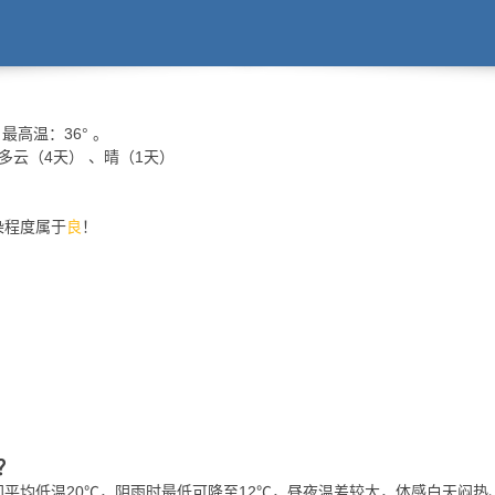
最高温：
36°
。
、多云（4天） 、晴（1天）
污染程度属于
良
！
？
夜间平均低温20℃，阴雨时最低可降至12℃，昼夜温差较大，体感白天闷