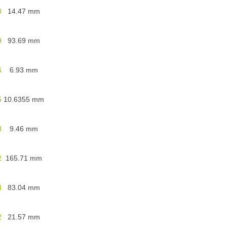
0
14.47
mm
9
93.69
mm
6
6.93
mm
5
10.6355
mm
8
9.46
mm
2
165.71
mm
4
83.04
mm
2
21.57
mm