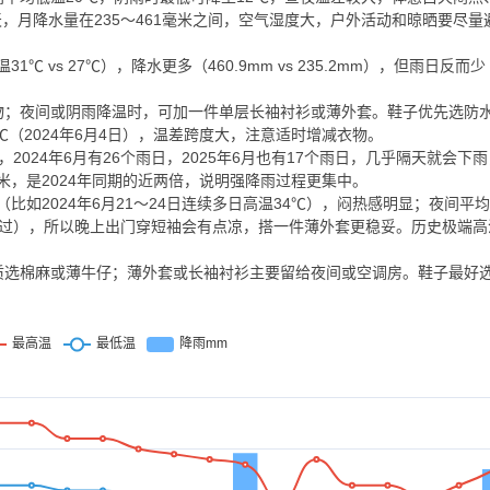
天，月降水量在235～461毫米之间，空气湿度大，户外活动和晾晒要尽
1℃ vs 27℃），降水更多（460.9mm vs 235.2mm），但雨日反而少（1
物；夜间或阴雨降温时，可加一件单层长袖衬衫或薄外套。鞋子优先选防
2℃（2024年6月4日），温差跨度大，注意适时增减衣物。
024年6月有26个雨日，2025年6月也有17个雨日，几乎隔天就会下
毫米，是2024年同期的近两倍，说明强降雨过程更集中。
（比如2024年6月21～24日连续多日高温34℃），闷热感明显；夜间平
现过），所以晚上出门穿短袖会有点凉，搭一件薄外套更稳妥。历史极端高温3
质选棉麻或薄牛仔；薄外套或长袖衬衫主要留给夜间或空调房。鞋子最好