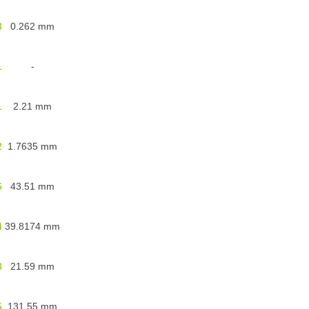
3
0.262
mm
1
-
1
2.21
mm
2
1.7635
mm
6
43.51
mm
4
39.8174
mm
8
21.59
mm
5
131.55
mm