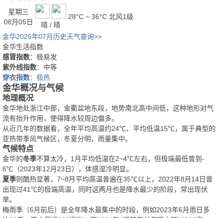
星期三
28°C ~ 36°C
北风1级
08月05日
晴 / 晴
金华2026年07月历史天气查询>>
金华生活指数
感冒指数
：极易发
紫外线指数
：中等
穿衣指数
：极热
金华概况与气候
地理概况
金华地处浙江中部，金衢盆地东段，地势南北高中间低，这种地形对气
流有抬升作用，使得降水较周边偏多。
从近几年的数据看，全年平均高温约24℃、平均低温15℃，属于典型的
亚热带季风气候区，冬夏分明，雨量集中。
气候特点
金华的
冬季
不算太冷，1月平均低温在2~4℃左右，但极端最低曾到-
6℃（2023年12月23日），体感湿冷明显。
夏季
则酷热显著，7~8月平均高温普遍在35℃以上，2022年8月14日曾
出现过41℃的极端高温，同时这两月也是降水最少的阶段，常出现伏
旱。
梅雨季（6月前后）是全年降水最集中的时段，例如2023年6月雨日多