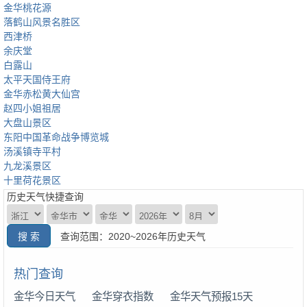
金华桃花源
落鹤山风景名胜区
西津桥
余庆堂
白露山
太平天国侍王府
金华赤松黄大仙宫
赵四小姐祖居
大盘山景区
东阳中国革命战争博览城
汤溪镇寺平村
九龙溪景区
十里荷花景区
历史天气快捷查询
查询范围：2020~2026年历史天气
热门查询
金华今日天气
金华穿衣指数
金华天气预报15天