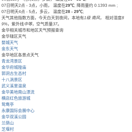
07日明天2点 - 3点，小雨， 温度在
29℃
; 降雨量约
0.1393
mm
;
07日明天4点 - 5点，多云， 温度在
28 - 29℃
;
天气其他指数方面，今天白天到夜间，本地有
1级 南风
， 相对湿度
8
9%
，紫外线
中等
，空气质量
37
。
金华相关城市和地区天气预报查询
金华辖区天气
婺城天气
金东天气
金华地区各景点天气
青龙湾景区
金华府城隍庙
郭洞古生态村
十八涡景区
武义溪里温泉
金华美地南山漂流
横店红色旅游城
鸳鸯亭
永康国际会展中心
金华双溪公园
兰荫山
芝堰村