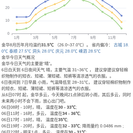
金华8月历年月均温约
31.5℃
（26.0~37.0℃）。 省内偏冷：
古城 18.
0℃
泰顺 27.5℃
洞头 28.0℃
庆元 28.0℃
嵊泗 28.5℃
金华今日天气概况
金华今日天气的主要是“
晴
”。
6日白天
到
6日夜间
天气
晴
，主要气温
31
~
36
℃
， 建议穿
建议穿轻棉
织物制作的短衣、短裙、薄短裙、短裤等清凉透气的衣服。
。
6日夜间
到
7日早晨
小雨
，气温降低至
28~31℃
，
建议穿轻棉织物制作
的短衣、短裙、薄短裙、短裤等清凉透气的衣服。
从
6日07时
起，金华多云，今天晚间21点钟后转小雨，其后多云，同时
未来两小时不会下雨，放心出门吧。
06日08时 - 10时，晴， 温度在
30 - 33℃
;
06日11时 - 16时，多云， 温度在
34 - 36℃
;
06日17时 - 18时，晴， 温度在
35℃
;
06日19时 - 20时，多云， 温度在
32 - 33℃
; 降雨量约
0.0486
mm
;
06日22时 - 明天1点，多云， 温度在
30 - 31℃
;