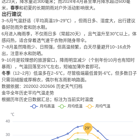
达23天，降水量近300毫米；而2024年4月甚至单月降水超过600毫
米，
春季
和初夏的长期阴雨对户外活动影响很大。
出行建议
3~5月气温舒适（平均高温19~29℃），但雨日多、湿度大，出行建议
备好防雨外套和防水鞋。
6月进入梅雨季，不仅雨日多（常超20天），且气温升至30℃以上，体
感闷热，适合穿着透气速干衣物并随身带伞。
7~8月虽然降雨少、日照强，但高温频繁，白天尽量避开10~16点外
出，注意补水和防晒。
9~10月是较理想的旅游窗口，降雨明显减少（个别年份10月也有短时
暴雨），气温回落至25℃左右，短袖加薄外套即可。
冬季
（12~2月）低温多在2~5℃，尽管极端最低曾到-6℃，但多数日子
只需羽绒服或厚棉衣，偶尔有冻雨影响路面。
数据依据：202002-202606 历史天气归档
金华全年历史平均气温走势
根据历年历史日数据汇总；标注为当前实时温度