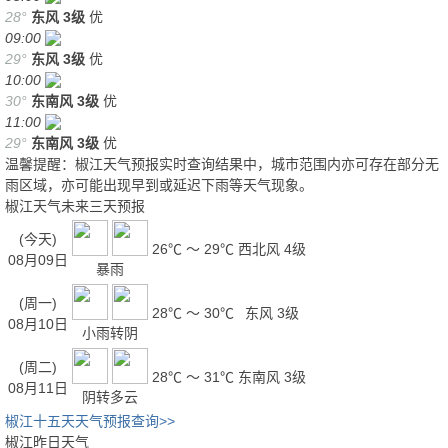
28°
东风
3级
优
09:00
29°
东风
3级
优
10:00
30°
东南风
3级
优
11:00
29°
东南风
3级
优
温馨提醒：椒江天气预报实时查询结果中，城市范围内亦可存在部分无
雨区域，亦可能出现早到或延迟下雨等天气现象。
椒江天气未来三天预报
(今天)
26℃ ～ 29℃
西北风 4级
08月09日
暴雨
(周一)
28℃ ～ 30℃
东风 3级
08月10日
小雨转阴
(周二)
28℃ ～ 31℃
东南风 3级
08月11日
阴转多云
椒江十五天天气预报查询>>
椒江昨日天气