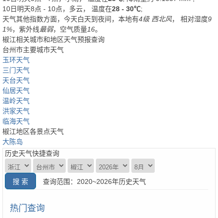
10日明天8点 - 10点，多云， 温度在
28 - 30℃
;
天气其他指数方面，今天白天到夜间，本地有
4级 西北风
， 相对湿度
9
1%
，紫外线
最弱
，空气质量
16
。
椒江相关城市和地区天气预报查询
台州市主要城市天气
玉环天气
三门天气
天台天气
仙居天气
温岭天气
洪家天气
临海天气
椒江地区各景点天气
大陈岛
历史天气快捷查询
查询范围：2020~2026年历史天气
热门查询