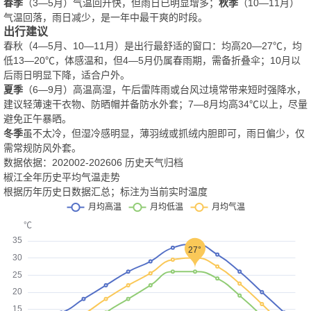
春季
（3—5月）气温回升快，但雨日已明显增多；
秋季
（10—11月）
气温回落，雨日减少，是一年中最干爽的时段。
出行建议
春秋（4—5月、10—11月）是出行最舒适的窗口：均高20—27℃，均
低13—20℃，体感温和，但4—5月仍属春雨期，需备折叠伞；10月以
后雨日明显下降，适合户外。
夏季
（6—9月）高温高湿，午后雷阵雨或台风过境常带来短时强降水，
建议轻薄速干衣物、防晒帽并备防水外套；7—8月均高34℃以上，尽量
避免正午暴晒。
冬季
虽不太冷，但湿冷感明显，薄羽绒或抓绒内胆即可，雨日偏少，仅
需常规防风外套。
数据依据：202002-202606 历史天气归档
椒江全年历史平均气温走势
根据历年历史日数据汇总；标注为当前实时温度