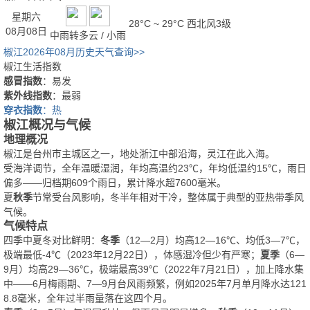
星期六
28°C ~ 29°C
西北风3级
08月08日
中雨转多云 / 小雨
椒江2026年08月历史天气查询>>
椒江生活指数
感冒指数
：易发
紫外线指数
：最弱
穿衣指数
：热
椒江概况与气候
地理概况
椒江是台州市主城区之一，地处浙江中部沿海，灵江在此入海。
受海洋调节，全年温暖湿润，年均高温约23℃，年均低温约15℃，雨日
偏多——归档期609个雨日，累计降水超7600毫米。
夏
秋季
节常受台风影响，冬半年相对干冷，整体属于典型的亚热带季风
气候。
气候特点
四季中夏冬对比鲜明：
冬季
（12—2月）均高12—16℃、均低3—7℃，
极端最低-4℃（2023年12月22日），体感湿冷但少有严寒；
夏季
（6—
9月）均高29—36℃，极端最高39℃（2022年7月21日），加上降水集
中——6月梅雨期、7—9月台风雨频繁，例如2025年7月单月降水达121
8.8毫米，全年过半雨量落在这四个月。