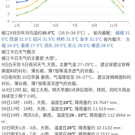
椒江8月历年月均温约
30.0℃
（26.0~34.0℃）。 省内偏暖：
越城 31.
5℃
西湖 31.5℃
绍兴 31.5℃
柯桥 31.5℃
金华 31.5℃
省内偏冷：
古
城 18.0℃
泰顺 27.5℃
洞头 28.0℃
庆元 28.0℃
嵊泗 28.5℃
椒江今日天气概况
椒江今日天气的主要是“
大雨
”。
9日白天
到
9日夜间
天气
大雨
，主要气温
27
~
29
℃
， 建议穿
建议穿棉
麻面料的衬衫、薄长裙、薄T恤等清凉透气的衣服。
。
9日夜间
到
10日早晨
暴雨
，气温降低至
26~27℃
，
建议穿棉麻面料的
衬衫、薄长裙、薄T恤等清凉透气的衣服。
从
9日12时
起，椒江大雨，明天早晨8点钟后雨停，转阴，同时大雨会
持续至少两个小时。
09日13时 - 15时，大雨， 温度在
28℃
; 降雨量约
19.7547
mm
;
09日17时 - 18时，大雨， 温度在
28℃
; 降雨量约
11.019
mm
;
09日19时 - 明天0点，暴雨， 温度在
28 - 29℃
; 降雨量约
112.8654
m
m
;
10日明天1点 - 3点，大雨， 温度在
28℃
; 降雨量约
10.1132
mm
;
10日明天5点 - 7点，小雨， 温度在
28℃
; 降雨量约
0.1537
mm
;